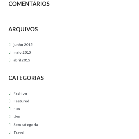
i
COMENTÁRIOS
c
s
e
ARQUIVOS
s
s
junho 2015
i
maio 2015
abril 2015
o
n
CATEGORIAS
04.27.2015
Fashion
Featured
Fun
Live
Sem categoria
Travel