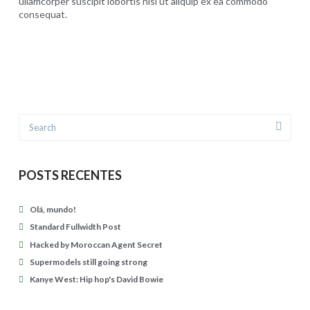
ullamcorper suscipit lobortis nisl ut aliquip ex ea commodo
consequat.
C
Carrinho
presthezatur
a
r
Concluir compra
a
D
REGISTRO
Search
i
l
l
POSTS RECENTES
o
n
Olá, mundo!
:
Standard Fullwidth Post
m
Hacked by Moroccan Agent Secret
Supermodels still going strong
u
Kanye West: Hip hop's David Bowie
s