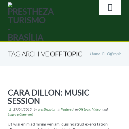
Search
NA
HOME
TAG ARCHIVE
OFF TOPIC
Home
Off topic
A EMPRESA
GALERIA DE FOTOS
CARA DILLON: MUSIC
BRASÍLIA
SESSION
27/04/2015
by
presthezatur
in
Featured
in
Off topic
,
Video
and
LOJA ONLINE
Leave a Comment
Ut wisi enim ad minim veniam, quis nostrud exerci tation
Loja