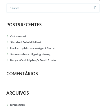
A
Search
g
e
POSTS RECENTES
n
t
Olá, mundo!
S
Standard Fullwidth Post
e
Hacked by Moroccan Agent Secret
c
Supermodels still going strong
r
Kanye West: Hip hop's David Bowie
e
t
COMENTÁRIOS
05.07.2015
ARQUIVOS
junho 2015