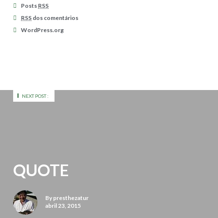
Posts
RSS
RSS
dos comentários
WordPress.org
NEXT POST :
QUOTE
By presthezatur
abril 23, 2015